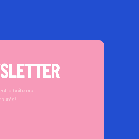
WSLETTER
otre boîte mail.
autés !