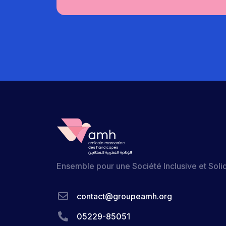
Ensemble pour une Société Inclusive et Soli
contact@groupeamh.org
05229-85051