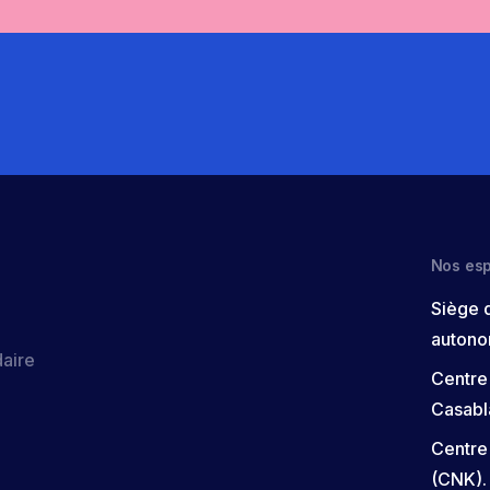
Nos es
Siège 
autono
daire
Centre
Casabl
Centre
(CNK).