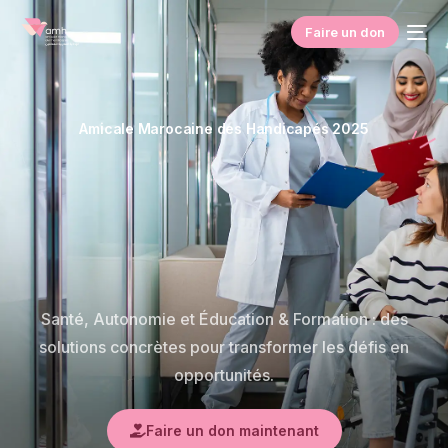
Faire un don
Amicale Marocaine des Handicapés 2025
Santé, Autonomie et Éducation & Formation : des
solutions concrètes pour transformer les défis en
opportunités.
Faire un don maintenant